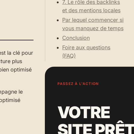
7. Le rôle des backlinks
et des mentions locales
Par lequel commencer si
vous manquez de temps
Conclusion
Foire aux questions
st la clé pour
(FAQ)
cture plus
bien optimisé
PASSEZ À L'ACTION
mpagne le
 optimisé
VOTRE
SITE PRÊ