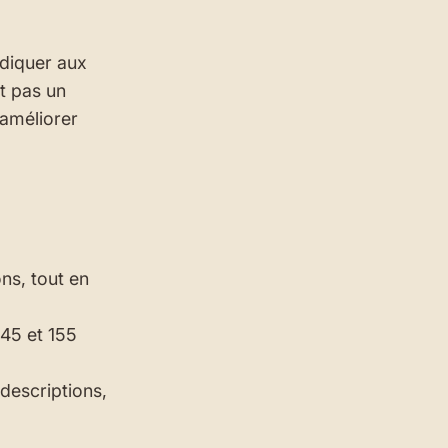
indiquer aux
it pas un
 améliorer
ons, tout en
145 et 155
 descriptions,