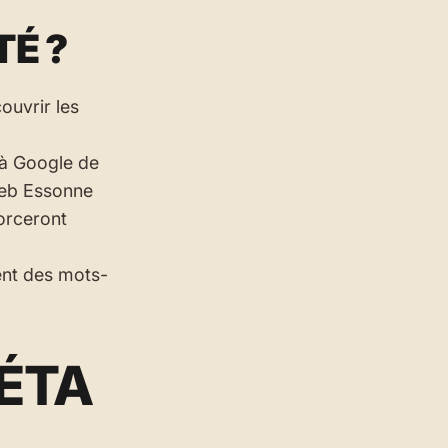
É ?
ouvrir les
 à Google de
web Essonne
orceront
nent des mots-
MÉTA