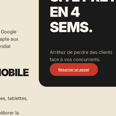
EN 4
SEMS.
e Google
dapte aux
ondial
Arrêtez de perdre des clients
face à vos concurrents.
OBILE
Réserver un appel
es, tablettes,
liorer la