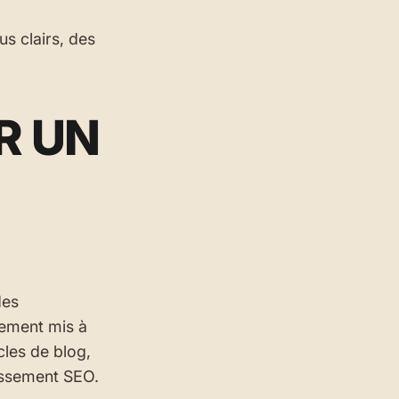
s clairs, des
R UN
des
èrement mis à
cles de blog,
lassement SEO.