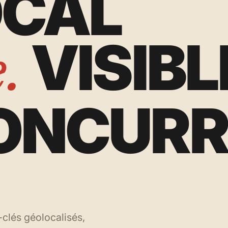
OCAL
VISIB
.
ONCUR
clés géolocalisés,