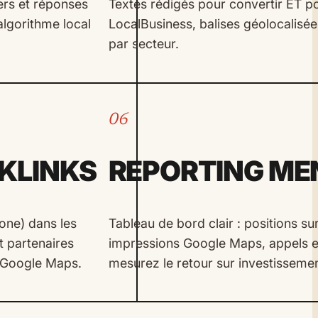
iers et réponses
Textes rédigés pour convertir ET p
algorithme local
LocalBusiness, balises géolocalisée
par secteur.
06
CKLINKS
REPORTING ME
ne) dans les
Tableau de bord clair : positions su
t partenaires
impressions Google Maps, appels e
r Google Maps.
mesurez le retour sur investisseme