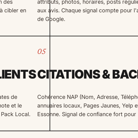
on des
attributs, photos, horaires, posts régul
à cibler en
aux avis. Chaque signal compte pour l'
de Google.
05
LIENTS
CITATIONS & BA
ates de
Cohérence NAP (Nom, Adresse, Télépho
ote et le
annuaires locaux, Pages Jaunes, Yelp e
 Pack Local.
Essonne. Signal de confiance fort pou