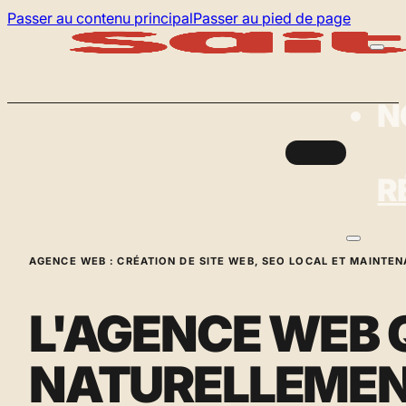
Passer au contenu principal
Passer au pied de page
N
R
AGENCE WEB : CRÉATION DE SITE WEB, SEO LOCAL ET MAINTE
L'AGENCE WEB 
NATURELLEME