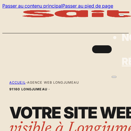
Passer au contenu principal
Passer au pied de page
N
R
ACCUEIL
-
AGENCE WEB LONGJUMEAU
91160 LONGJUMEAU ·
VOTRE SITE WE
visible à Longjum